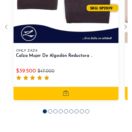
ONLY ZAZA
ON
Calza Mujer De Algodón Reductora ..
Ca
$39.500
$
$47.000