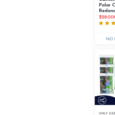
Polar C
Redon
$28.00
NO 
ONLY ZA