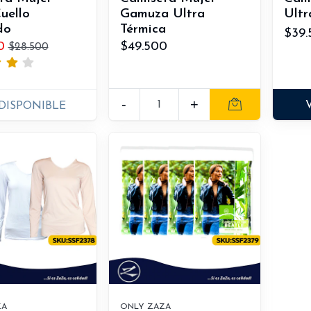
uello
Gamuza Ultra
Ultr
do
Térmica
$39.
0
$49.500
$28.500
-
+
DISPONIBLE
ZA
ONLY ZAZA