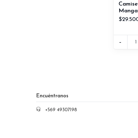
Camise
Manga 
$29.50
-
Encuéntranos
+569 49307198