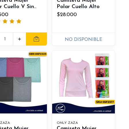
iseta Mujer
Camiseta Mujer
r Cuello V Sin..
Polar Cuello Alto
500
$28.000
+
NO DISPONIBLE
 ZAZA
ONLY ZAZA
iseta Mujer
Camiseta Mujer