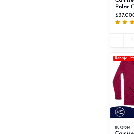
Camise
Polar C
$37.00
-
Rebaja -2
BURSON
Camise