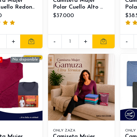
ta Mujer
Camiseta Mujer
Cam
uello Redon..
Polar Cuello Alto ..
Pola
0
$37.000
$38.
+
-
+
-
%
No disponible
ONLY ZAZA
ONLY
ta Mujer
Camiseta Mujer
Cam