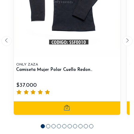
ONLY ZAZA
ON
Camiseta Mujer Polar Cuello Redon..
Ca
$37.000
$