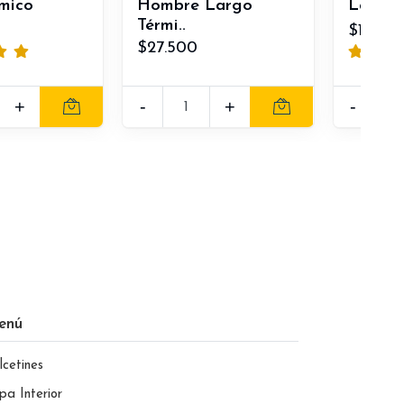
rmico
Hombre Largo
Largo 
Térmi..
$13.50
$27.500
+
-
+
-
enú
lcetines
pa Interior