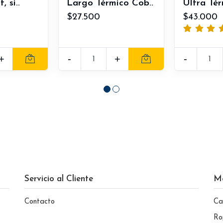
, si..
Largo Térmico Cob..
Ultra Té
$27.500
$43.000
+
-
+
-
Servicio al Cliente
M
Contacto
Ca
Ro