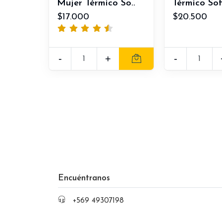
Mujer Térmico So..
Térmico Soft
$17.000
$20.500
-
+
-
Encuéntranos
+569 49307198