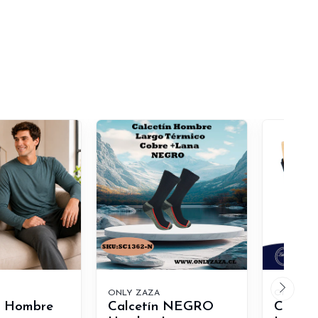
ONLY ZAZA
ONLY ZA
a Hombre
Calcetín NEGRO
Calcet