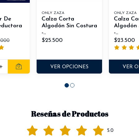
ONLY ZAZA
ONLY ZAZA
r De
Calza Corta
Calza Co
eductora
Algodón Sin Costura
Algodón 
-..
-..
$25.500
$23.500
.000
+
VER OPCIONES
VER O
Reseñas de Productos
5.0