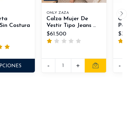
ONLY ZAZA
ONLY ZA
rta
Calza Mujer De
Camise
Sin Costura
Vestir Tipo Jeans ..
Polar C
$61.500
$37.00
-
+
-
PCIONES