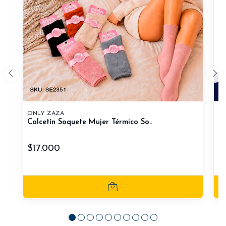
ONLY ZAZA
ON
Calcetín Soquete Mujer Térmico So..
Ca
$17.000
$