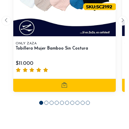
ONLY ZAZA
ON
Tobillera Mujer Bamboo Sin Costura
To
$11.000
$