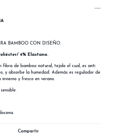
NA
ERA BAMBOO CON DISEÑO.
liéster/ 4% Elastano.
n fibra de bamboo natural, tejido el cual, es anti
ico, y absorbe la humedad. Además es regulador de
 invierno y fresco en verano.
sensible.
docena.
Compartir