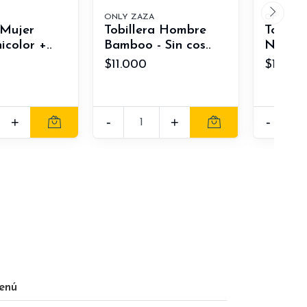
ONLY ZAZA
ONLY ZA
 Mujer
Tobillera Hombre
Tobille
icolor +..
Bamboo - Sin cos..
Negro u
$11.000
$10.50
+
-
+
-
enú