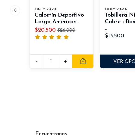
ONLY ZAZA
ONLY ZAZA
Calcetín Deportivo
Tobillera N
Largo American..
Cobre +Ba
..
$20.500
$26.000
$13.500
-
+
VER OP
Encuéntranos