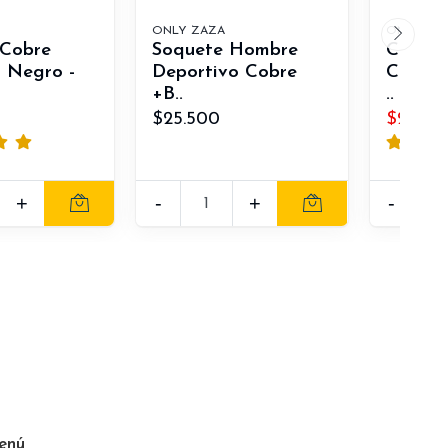
ONLY ZAZA
ONLY ZA
 Cobre
Soquete Hombre
Calcet
 Negro -
Deportivo Cobre
Cobre 
+B..
..
$25.500
$20.50
+
-
+
-
enú