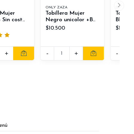
ONLY ZAZA
ONLY ZA
 Mujer
Tobillera Mujer
Tobill
Sin cost..
Negro unicolor +B..
Blanco 
$10.500
$11.000
+
-
+
-
enú