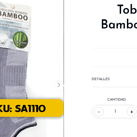
Tob
Bamboo
DETALLES
CANTIDAD
-
+