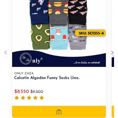
ONLY ZAZA
ON
Calcetín Algodón Funny Socks Unis..
Ca
$8.550
$
$9.500