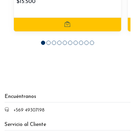
$15.500
$
Encuéntranos
+569 49307198
Servicio al Cliente