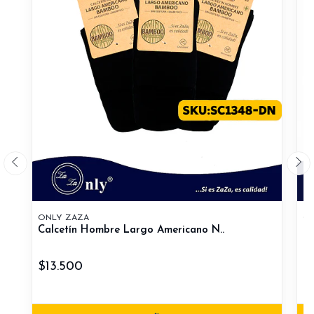
ONLY ZAZA
ON
Calcetín Hombre Largo Americano N..
Ca
$13.500
$