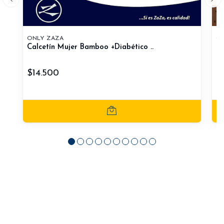
ONLY ZAZA
ON
Calcetín Mujer Bamboo +Diabético ..
Ca
$14.500
$