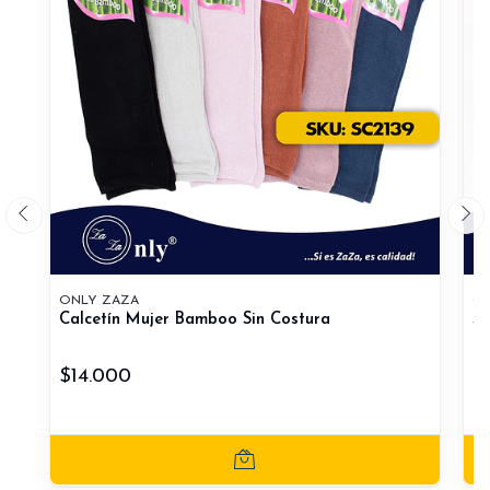
ONLY ZAZA
ON
Calcetín Mujer Bamboo Sin Costura
So
$14.000
$