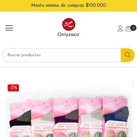
Monto mínimo de compras $100.000
0
-2%