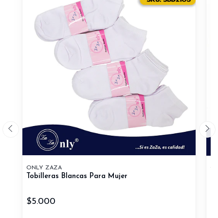
ONLY ZAZA
ON
Tobilleras Blancas Para Mujer
Ca
$5.000
$