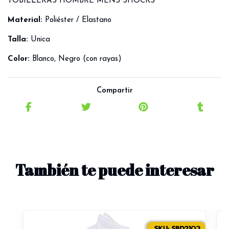
TOBILLERAS HOMBRE MENS SHOCKS
Material:
Poliéster / Elastano
Talla:
Unica
Color:
Blanco, Negro (con rayas)
Compartir
También te puede interesar
R