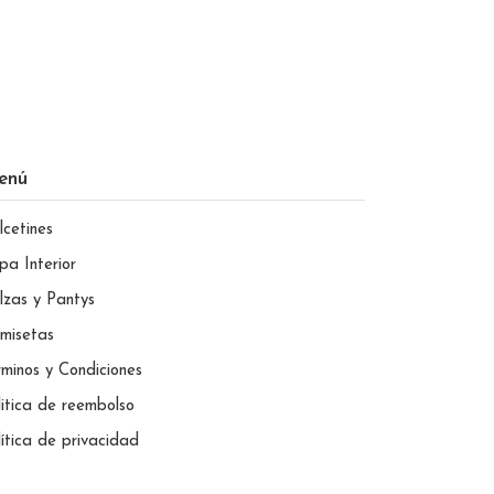
enú
lcetines
pa Interior
lzas y Pantys
misetas
rminos y Condiciones
litica de reembolso
lítica de privacidad