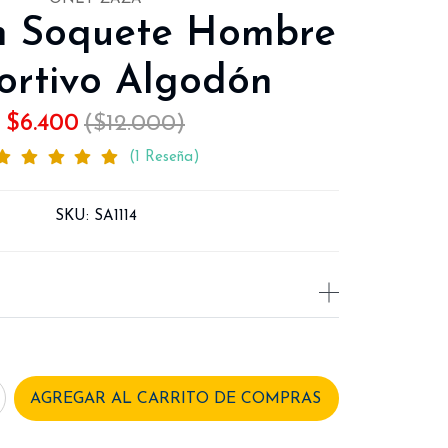
ín Soquete Hombre
ortivo Algodón
$6.400
($12.000)
(1 Reseña)
SKU:
SA1114