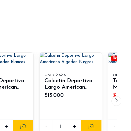
Rebaja -2
ONLY ZAZA
ONLY ZA
 Deportivo
Calcetín Deportivo
Tobill
erican..
Largo American..
Mens S
$15.000
$5.000
+
-
+
-