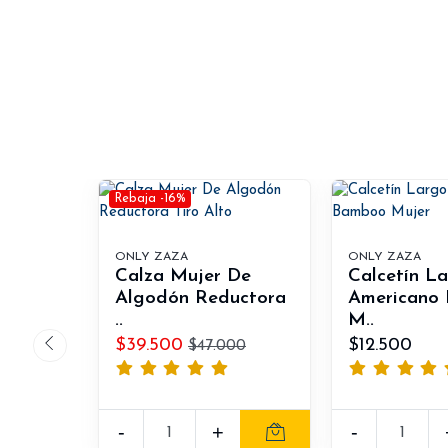
Rebaja -16%
ONLY ZAZA
ONLY ZAZA
Calza Mujer De
Calcetín L
Algodón Reductora
Americano
..
M..
$39.500
$12.500
$47.000
-
+
-