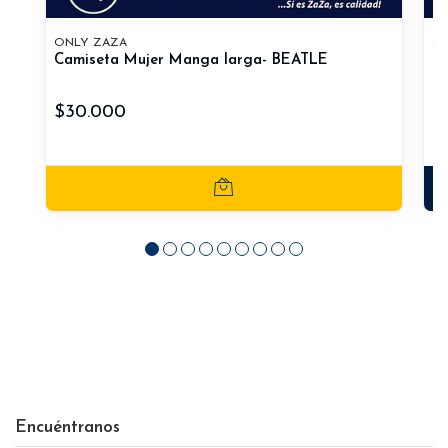
ONLY ZAZA
ON
Camiseta Mujer Manga larga- BEATLE
Ca
$30.000
$
Encuéntranos