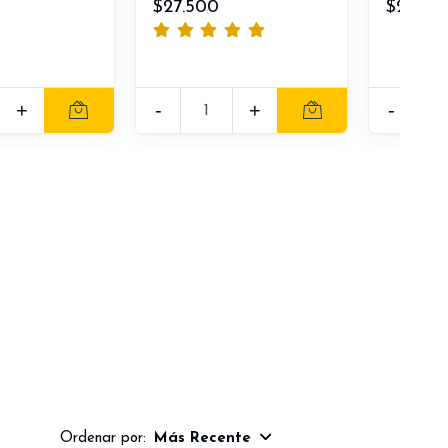
$27.500
$29.00
+
-
+
-
Ordenar por:
Más Recente