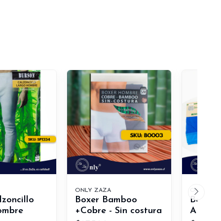
ONLY ZAZA
ONLY ZA
zoncillo
Boxer Bamboo
Boxer 
ombre
+Cobre - Sin costura
ALGO