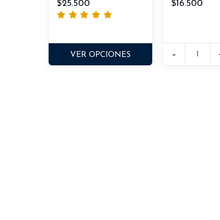
$25.500
$16.500
-
VER OPCIONES