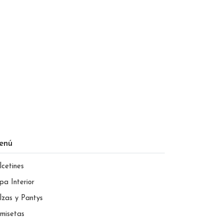
enú
lcetines
pa Interior
lzas y Pantys
misetas