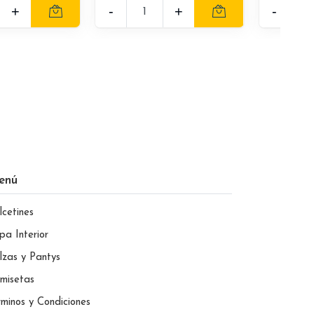
+
-
+
-
enú
lcetines
pa Interior
lzas y Pantys
misetas
rminos y Condiciones