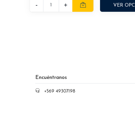
-
+
VER OP
Encuéntranos
+569 49307198