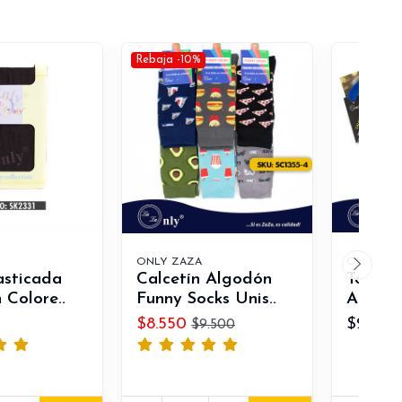
Rebaja -10%
ONLY ZAZA
ONLY ZA
asticada
Calcetín Algodón
Tobille
 Colore..
Funny Socks Unis..
Algodó
$8.550
$20.50
$9.500