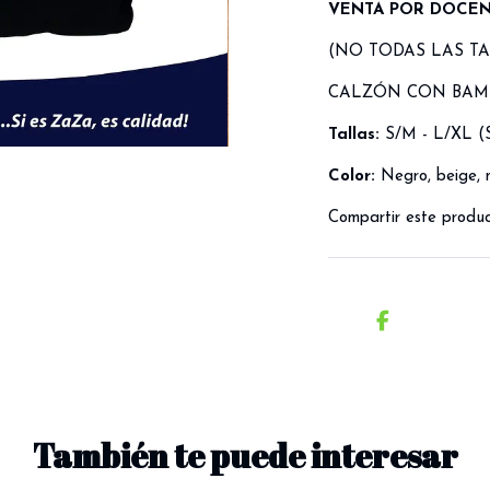
VENTA POR DOCE
(NO TODAS LAS T
CALZÓN CON BA
Tallas:
S/M - L/XL (S
C
olor:
Negro, beige,
Compartir este produ
También te puede interesar