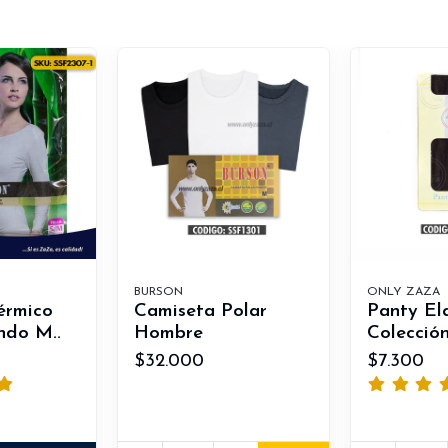
BURSON
ONLY ZAZA
érmico
Camiseta Polar
Panty El
ndo M..
Hombre
Colección
$32.000
$7.300