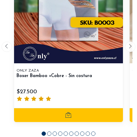
ONLY ZAZA
ON
Boxer Bamboo +Cobre - Sin costura
Ca
$27.500
$