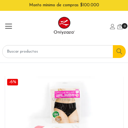
Monto mínimo de compras $100.000
0
-6%