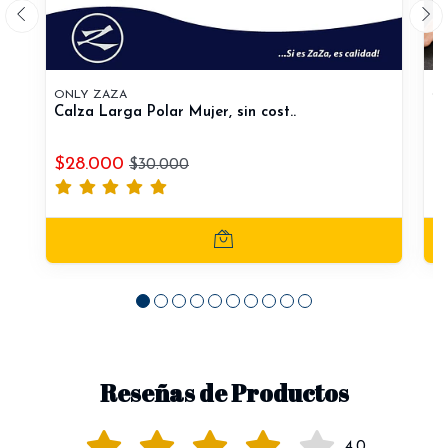
ONLY ZAZA
ON
Calza Larga Polar Mujer, sin cost..
Ca
$28.000
$
$30.000
Reseñas de Productos
4.0