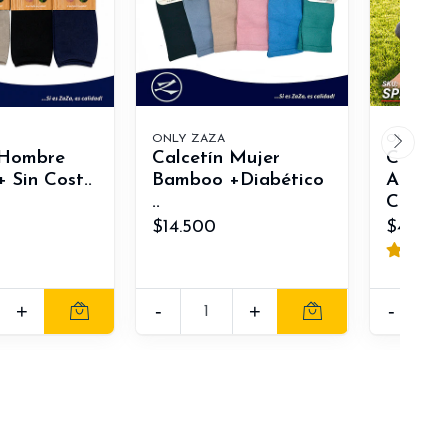
ONLY ZAZA
ONLY ZA
 Hombre
Calcetín Mujer
Calza 
 Sin Cost..
Bamboo +Diabético
Algodó
..
Capa ..
$14.500
$42.00
+
-
+
-