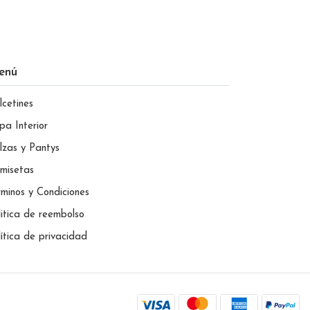
enú
lcetines
pa Interior
lzas y Pantys
misetas
rminos y Condiciones
litica de reembolso
lítica de privacidad