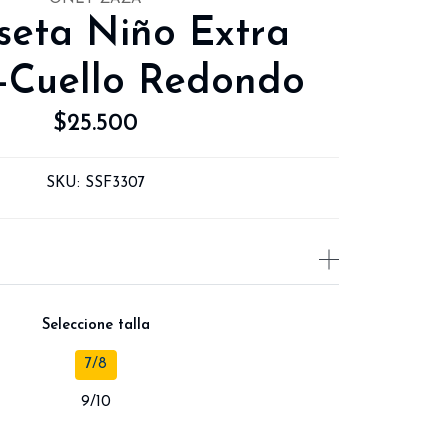
seta Niño Extra
-Cuello Redondo
$25.500
SKU:
SSF3307
Seleccione talla
7/8
9/10