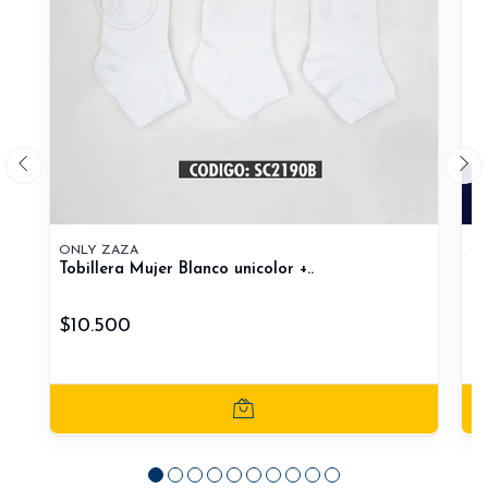
ONLY ZAZA
ON
Tobillera Mujer Blanco unicolor +..
To
$10.500
$