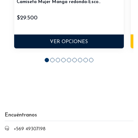
Camiseta Mujer Manga redonda-Esco..
Ca
$29.500
$
VER OPCIONES
Encuéntranos
+569 49307198