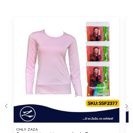
ONLY ZAZA
ON