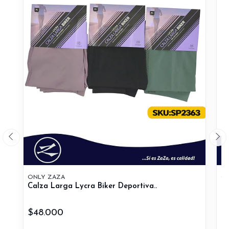
ONLY ZAZA
ON
Calza Larga Lycra Biker Deportiva..
Ca
$48.000
$