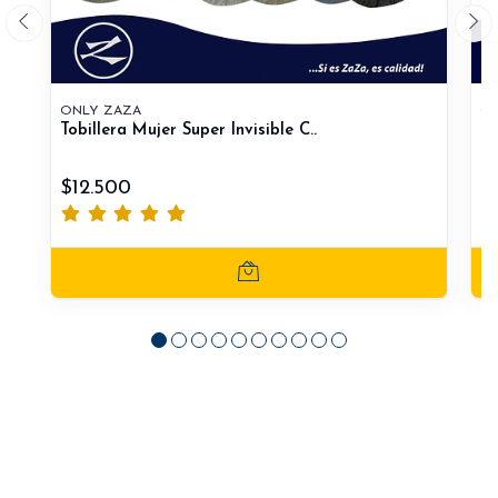
ONLY ZAZA
ON
Tobillera Mujer Super Invisible C..
To
$12.500
$