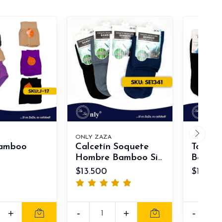
ONLY ZAZA
ONLY ZA
bamboo
Calcetín Soquete
Tobill
Hombre Bamboo Si..
Bamboo 
$13.500
$11.000
+
-
+
-