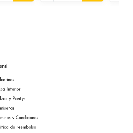
enú
lcetines
pa Interior
lzas y Pantys
misetas
rminos y Condiciones
litica de reembolso