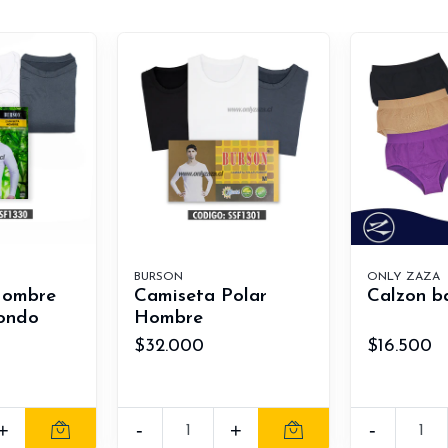
BURSON
ONLY ZAZA
Hombre
Camiseta Polar
Calzon 
ondo
Hombre
$32.000
$16.500
+
-
+
-