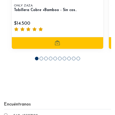
ONLY ZAZA
ON
Tobillera Cobre +Bamboo - Sin cos..
To
$14.500
$
Encuéntranos