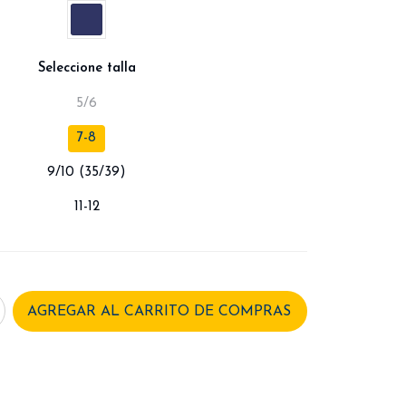
Seleccione talla
5/6
7-8
9/10 (35/39)
11-12