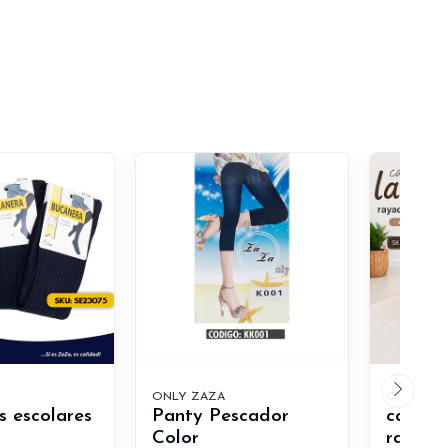
ONLY ZAZA
ONLY ZA
s escolares
Panty Pescador
calceta
Color
rayadas