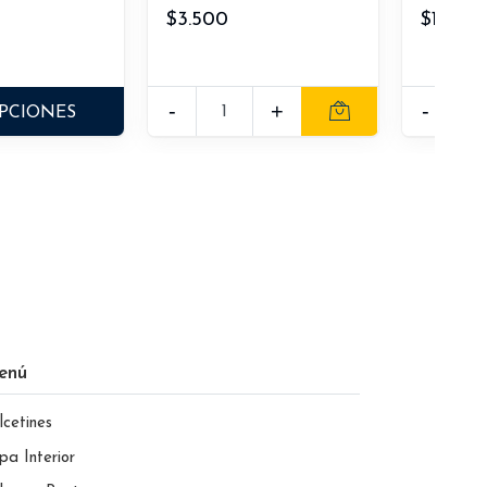
$3.500
$11.000
-
+
-
PCIONES
enú
lcetines
pa Interior