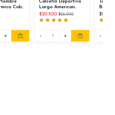
 Hombre
Calcetín Deportivo
Tobille
rmico Cob..
Largo American..
Bamboo
$20.500
$11.000
$26.000
+
-
+
-