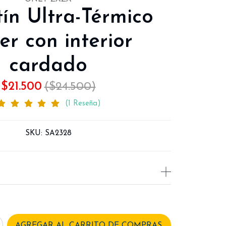
tín Ultra-Térmico
er con interior
cardado
$21.500
($24.500)
(1 Reseña)
SKU:
SA2328