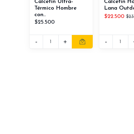
Calcetín Ultra-
Calcetín H
Térmico Hombre
Lana Outdoo
con..
$22.500
$23
$25.500
-
+
-