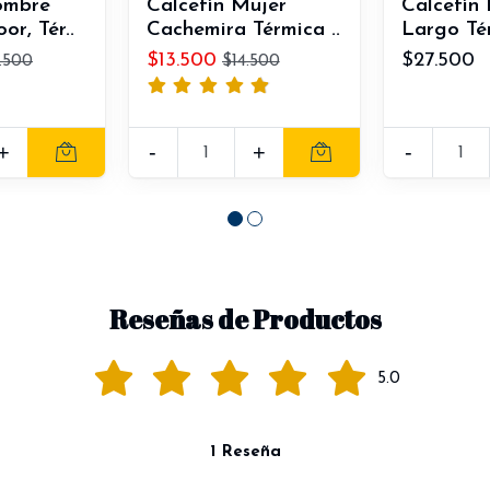
ombre
Calcetín Mujer
Calcetín
r, Tér..
Cachemira Térmica ..
Largo Té
$13.500
$27.500
.500
$14.500
+
-
+
-
Reseñas de Productos
5.0
1 Reseña