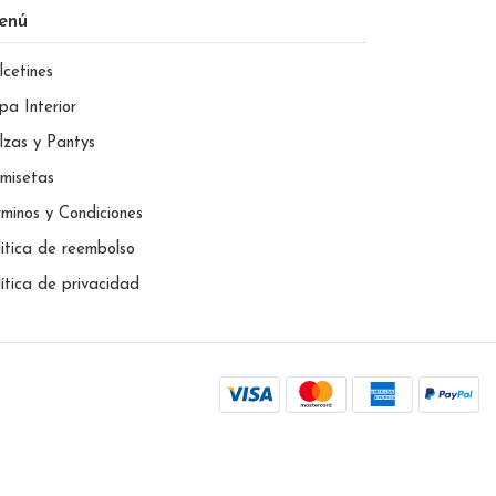
enú
lcetines
pa Interior
lzas y Pantys
misetas
rminos y Condiciones
litica de reembolso
lítica de privacidad