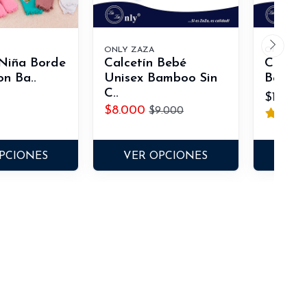
ONLY ZAZA
ONLY ZA
 Niña Borde
Calcetín Bebé
Calcet
n Ba..
Unisex Bamboo Sin
Bamboo
C..
$10.00
$8.000
$9.000
PCIONES
VER OPCIONES
VER