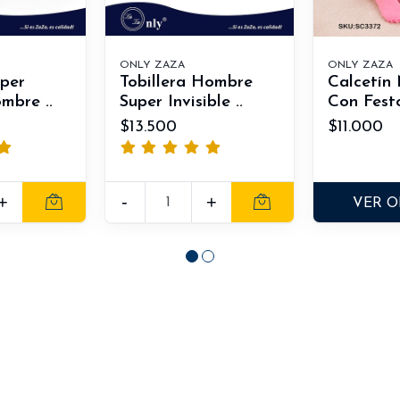
ONLY ZAZA
ONLY ZAZA
uper
Tobillera Hombre
Calcetín
ombre ..
Super Invisible ..
Con Festo
$13.500
$11.000
+
-
+
VER O