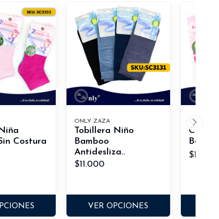
ONLY ZAZA
ONLY ZA
 Niña
Tobillera Niño
Calcet
in Costura
Bamboo
Bamboo
Antidesliza..
$10.00
$11.000
PCIONES
VER OPCIONES
VER