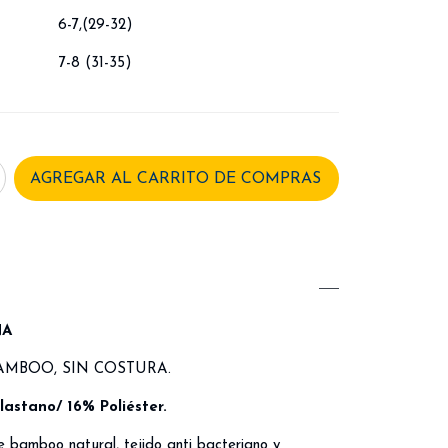
6-7,(29-32)
7-8 (31-35)
NA
AMBOO, SIN COSTURA.
stano/ 16% Poliéster.
e bamboo natural, tejido anti bacteriano y