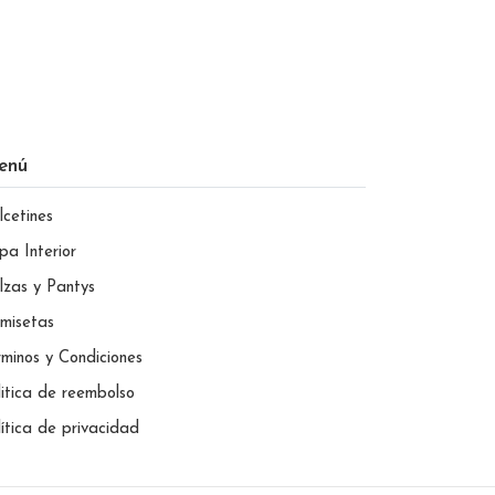
enú
lcetines
pa Interior
lzas y Pantys
misetas
rminos y Condiciones
litica de reembolso
lítica de privacidad