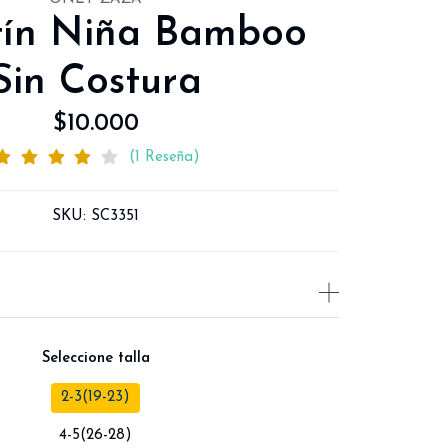
tín Niña Bamboo
Sin Costura
$10.000
(1 Reseña)
SKU:
SC3351
Seleccione talla
2-3(19-23)
4-5(26-28)