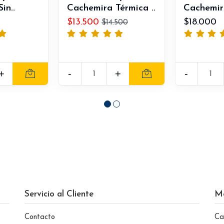
in..
Cachemira Térmica ..
Cachemira
$13.500
$18.000
$14.500
+
-
+
-
Servicio al Cliente
M
Contacto
Ca