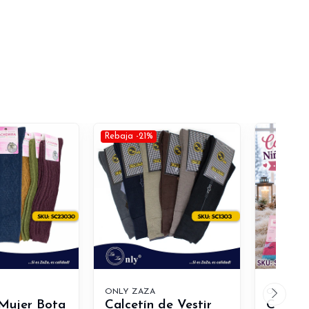
Rebaja -21%
ONLY ZAZA
ONLY ZA
 Mujer Bota
Calcetín de Vestir
Calcet