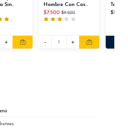
 Sin..
Hombre Con Cos..
Térmico
$7.500
$11.500
$9.500
+
-
+
VER
enú
lcetines