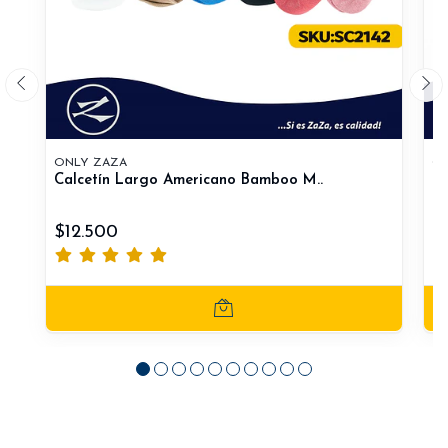
ONLY ZAZA
ON
Calcetín Largo Americano Bamboo M..
Ca
$12.500
$