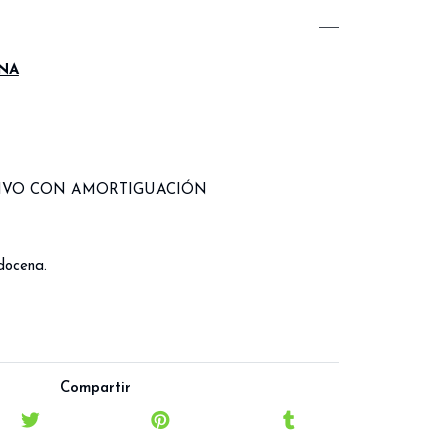
NA
IVO CON AMORTIGUACIÓN
docena.
Compartir