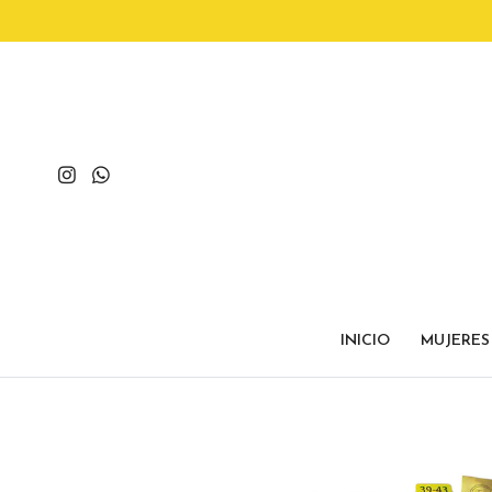
INICIO
MUJERES