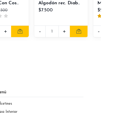
on Cos..
Algodón rec. Diab..
Mujer S
$7.500
$23.50
.500
+
-
+
-
enú
lcetines
pa Interior