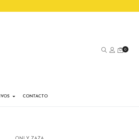
0
IVOS
CONTACTO
ONLY ZAZA