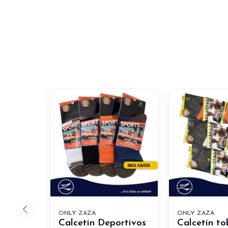
ONLY ZAZA
ONLY ZAZA
Calcetín Deportivos
Calcetín to