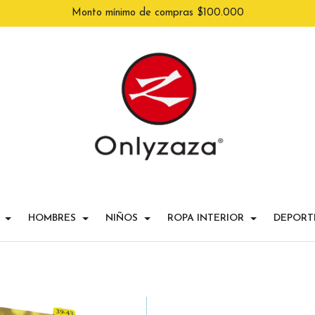
Monto mínimo de compras $100.000
HOMBRES
NIÑOS
ROPA INTERIOR
DEPORT