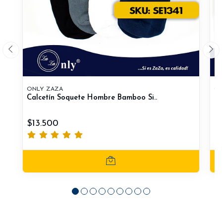
ONLY ZAZA
ON
Calcetín Soquete Hombre Bamboo Si..
Ca
$13.500
$