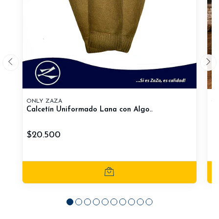
ONLY ZAZA
ON
Calcetín Uniformado Lana con Algo..
Ca
$20.500
$